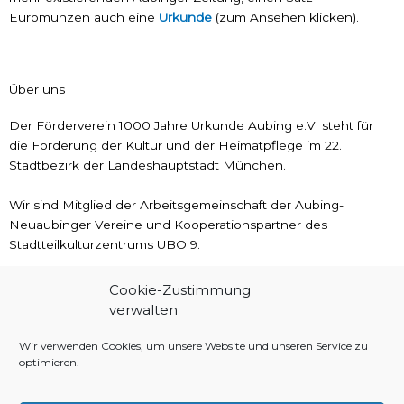
Euromünzen auch eine
Urkunde
(zum Ansehen klicken).
Über uns
Der Förderverein 1000 Jahre Urkunde Aubing e.V. steht für
die Förderung der Kultur und der Heimatpflege im 22.
Stadtbezirk der Landeshauptstadt München.
Wir sind Mitglied der Arbeitsgemeinschaft der Aubing-
Neuaubinger Vereine und Kooperationspartner des
Stadtteilkulturzentrums UBO 9.
Cookie-Zustimmung
Kontakt
verwalten
Förderverein 1000 Jahre Urkunde Aubing e.V., Walter-
Wir verwenden Cookies, um unsere Website und unseren Service zu
Schnackenberg-Weg 11, 81245 München
optimieren.
E-Mail: aubing1000@web.de