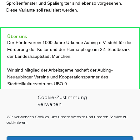
Sproßenfenster und Spaliergitter sind ebenso vorgesehen.
Diese Variante soll realisiert werden.
Über uns
Der Förderverein 1000 Jahre Urkunde Aubing e.V. steht für die
Förderung der Kultur und der Heimatpflege im 22. Stadtbezirk
der Landeshauptstadt München.
Wir sind Mitglied der Arbeitsgemeinschaft der Aubing-
Neuaubinger Vereine und Kooperationspartner des
Stadtteilkulturzentrums UBO 9.
Cookie-Zustimmung
Kontakt
verwalten
Förderverein 1000 Jahre Urkunde Aubing e.V., Walter-
Schnackenberg-Weg 11, 81245 München
Wir verwenden Cookies, um unsere Website und unseren Service zu
optimieren.
E-Mail: aubing1000@web.de