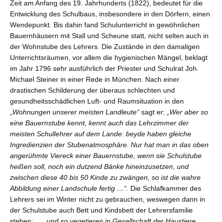
Zeit am Anfang des 19. Jahrhunderts (1822), bedeutet für die
Entwicklung des Schulbaus, insbesondere in den Dörfern, einen
Wendepunkt. Bis dahin fand Schulunterricht in gewöhnlichen
Bauernhäusern mit Stall und Scheune statt, nicht selten auch in
der Wohnstube des Lehrers. Die Zustände in den damaligen
Unterrichtsräumen, vor allem die hygienischen Mängel, beklagt
im Jahr 1796 sehr ausführlich der Priester und Schulrat Joh.
Michael Steiner in einer Rede in München. Nach einer
drastischen Schilderung der überaus schlechten und
gesundheitsschädlichen Luft- und Raumsituation in den
„
Wohnungen unserer meisten Landleute“
sagt er:
„Wer aber so
eine Bauernstube kennt, kennt auch das Lehrzimmer der
meisten Schullehrer auf dem Lande: beyde haben gleiche
Ingredienzien der Stubenatmosphäre. Nur hat man in das oben
angerühmte Viereck einer Bauernstube, wenn sie Schulstube
heißen soll, noch ein dutzend Bänke hineinzusetzen, und
zwischen diese 40 bis 50 Kinde zu zwängen, so ist die wahre
Abbildung einer Landschule fertig …“.
Die Schlafkammer des
Lehrers sei im Winter nicht zu gebrauchen, weswegen dann in
der Schulstube auch Bett und Kindsbett der Lehrersfamilie
stehen:
„… und so vegetieren in Gesellschaft der Haustiere