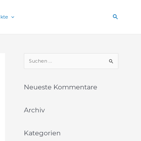
Suchen
ekte
S
u
c
Neueste Kommentare
h
e
Archiv
n
n
a
Kategorien
c