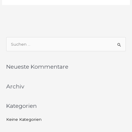
S
u
c
Neueste Kommentare
h
e
Archiv
n
n
a
Kategorien
c
h
Keine Kategorien
: