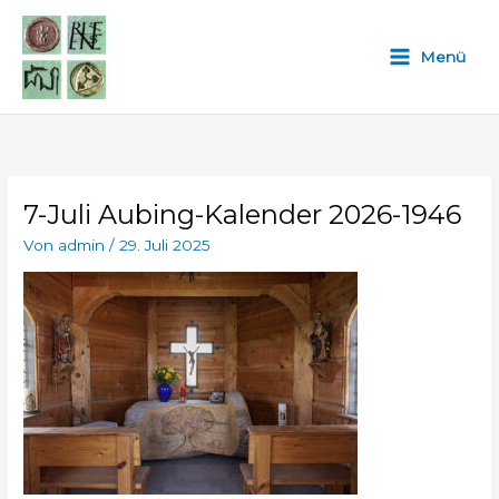
Zum
Inhalt
Menü
springen
7-Juli Aubing-Kalender 2026-1946
Von
admin
/
29. Juli 2025