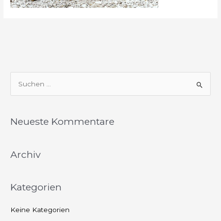
S
u
c
Neueste Kommentare
h
e
Archiv
n
n
a
Kategorien
c
h
Keine Kategorien
: