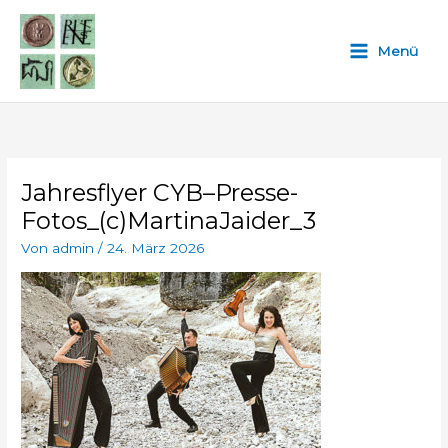
Zum
Inhalt
Menü
springen
Jahresflyer CYB–Presse-
Fotos_(c)MartinaJaider_3
Von
admin
/
24. März 2026