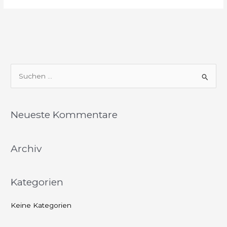
S
u
c
Neueste Kommentare
h
e
Archiv
n
n
a
Kategorien
c
h
Keine Kategorien
: