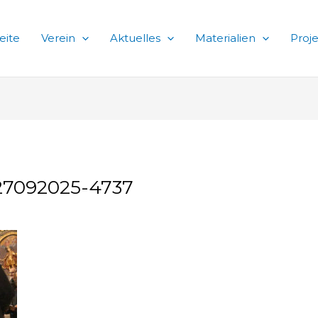
eite
Verein
Aktuelles
Materialien
Proj
 27092025-4737