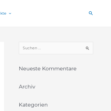
Suchen
ekte
S
u
c
Neueste Kommentare
h
e
Archiv
n
n
a
Kategorien
c