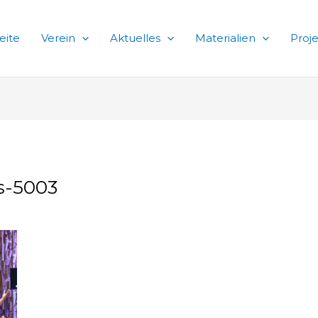
eite
Verein
Aktuelles
Materialien
Proj
s-5003