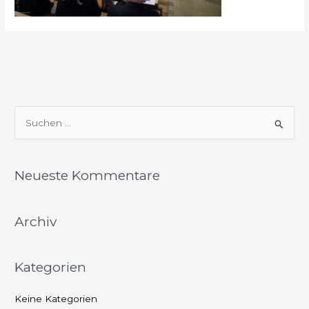
S
u
c
Neueste Kommentare
h
e
Archiv
n
n
a
Kategorien
c
h
Keine Kategorien