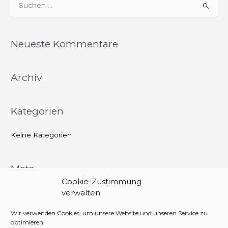
S
u
c
Neueste Kommentare
h
e
Archiv
n
n
a
Kategorien
c
h
Keine Kategorien
:
Meta
Cookie-Zustimmung
Anmelden
verwalten
Eintrags-Feed
Wir verwenden Cookies, um unsere Website und unseren Service zu
optimieren.
Kommentar-Feed