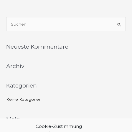
S
u
c
Neueste Kommentare
h
e
Archiv
n
n
a
Kategorien
c
h
Keine Kategorien
:
Meta
Cookie-Zustimmung