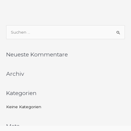
S
u
c
Neueste Kommentare
h
e
Archiv
n
n
a
Kategorien
c
h
Keine Kategorien
:
Meta