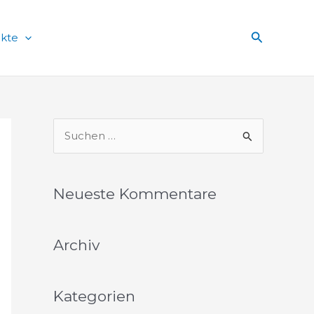
Suchen
ekte
S
u
c
Neueste Kommentare
h
e
Archiv
n
n
a
Kategorien
c