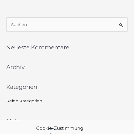
S
u
c
Neueste Kommentare
h
e
Archiv
n
n
a
Kategorien
c
h
Keine Kategorien
:
Meta
Cookie-Zustimmung