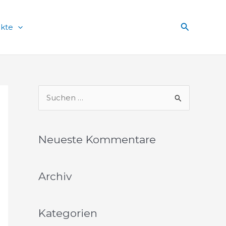
Suchen
ekte
S
u
c
Neueste Kommentare
h
e
Archiv
n
n
a
Kategorien
c