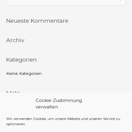
u
c
Neueste Kommentare
h
e
Archiv
n
n
a
Kategorien
c
h
Keine Kategorien
:
Meta
Cookie-Zustimmung
Anmelden
verwalten
Eintrags-Feed
Wir verwenden Cookies, um unsere Website und unseren Service zu
optimieren.
Kommentar-Feed