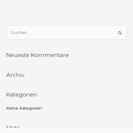
S
u
c
Neueste Kommentare
h
e
Archiv
n
n
a
Kategorien
c
h
Keine Kategorien
:
Meta