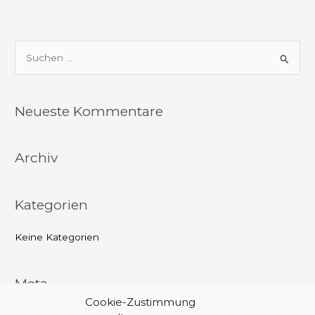
S
u
c
Neueste Kommentare
h
e
Archiv
n
n
a
Kategorien
c
h
Keine Kategorien
:
Meta
Cookie-Zustimmung