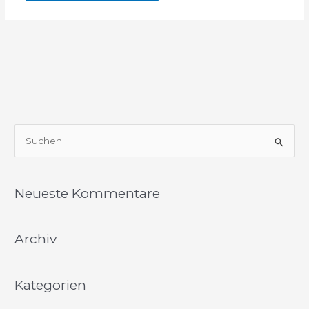
S
u
c
Neueste Kommentare
h
e
Archiv
n
n
a
Kategorien
c