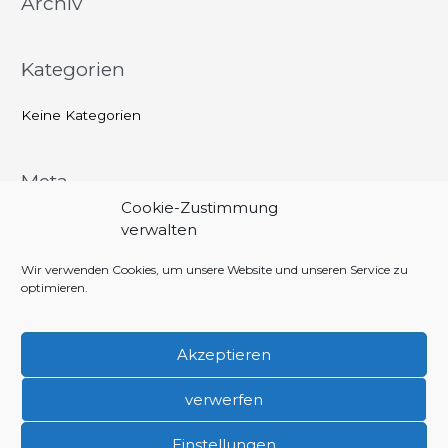
Archiv
n
a
Kategorien
c
h
Keine Kategorien
:
Meta
Cookie-Zustimmung
Anmelden
verwalten
Eintrags-Feed
Wir verwenden Cookies, um unsere Website und unseren Service zu
optimieren.
Kommentar-Feed
WordPress.org
Akzeptieren
verwerfen
Copyright © 2026 Förderverein 1000 Jahre Urkunde Aubing
Impressum/Datenschutzerklärung
Einstellungen