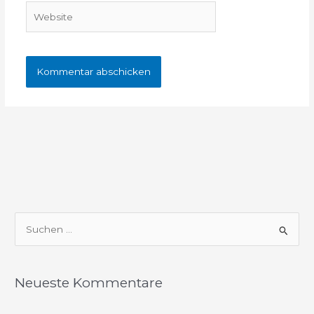
Website
S
u
c
Neueste Kommentare
h
e