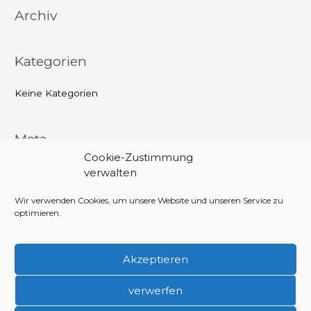
Archiv
n
n
a
Kategorien
c
h
Keine Kategorien
:
Meta
Cookie-Zustimmung
Anmelden
verwalten
Eintrags-Feed
Wir verwenden Cookies, um unsere Website und unseren Service zu
optimieren.
Kommentar-Feed
WordPress.org
Akzeptieren
verwerfen
Copyright © 2026 Förderverein 1000 Jahre Urkunde Aubing