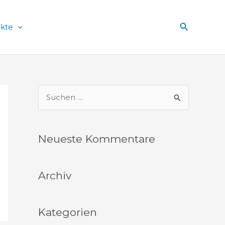
Suchen
ekte
S
u
c
Neueste Kommentare
h
e
Archiv
n
n
a
Kategorien
c