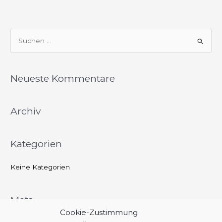
S
u
c
Neueste Kommentare
h
e
Archiv
n
n
a
Kategorien
c
h
Keine Kategorien
:
Meta
Cookie-Zustimmung