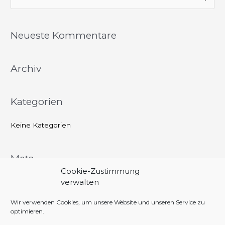
u
c
Neueste Kommentare
h
e
Archiv
n
n
a
Kategorien
c
h
Keine Kategorien
:
Meta
Cookie-Zustimmung
Anmelden
verwalten
Eintrags-Feed
Wir verwenden Cookies, um unsere Website und unseren Service zu
optimieren.
Kommentar-Feed